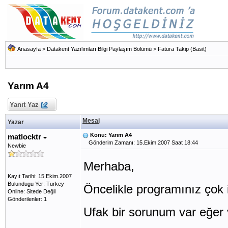
Anasayfa
>
Datakent Yazılımları Bilgi Paylaşım Bölümü
>
Fatura Takip (Basit)
Yarım A4
Yanıt Yaz
Mesaj
Yazar
Konu: Yarım A4
matlocktr
Gönderim Zamanı: 15.Ekim.2007 Saat 18:44
Newbie
Merhaba,
Kayıt Tarihi: 15.Ekim.2007
Bulundugu Yer: Turkey
Öncelikle programınız çok i
Online: Sitede Değil
Gönderilenler: 1
Ufak bir sorunum var eğer 