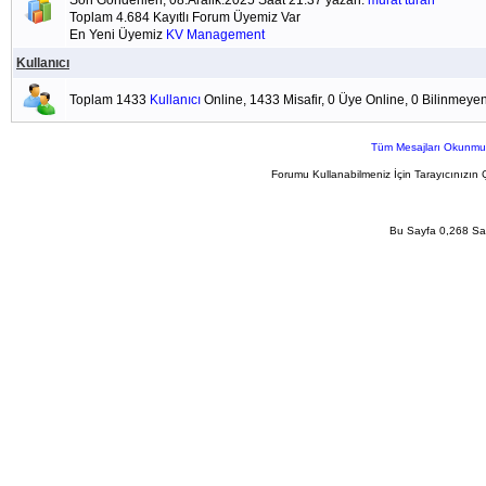
Son Gönderilen; 08.Aralik.2025 Saat 21:37 yazan:
murat turan
Toplam 4.684 Kayıtlı Forum Üyemiz Var
En Yeni Üyemiz
KV Management
Kullanıcı
Toplam 1433
Kullanıcı
Online, 1433 Misafir, 0 Üye Online, 0 Bilinmeye
Tüm Mesajları Okunmu
Forumu Kullanabilmeniz İçin Tarayıcınızın 
Bu Sayfa 0,268 San