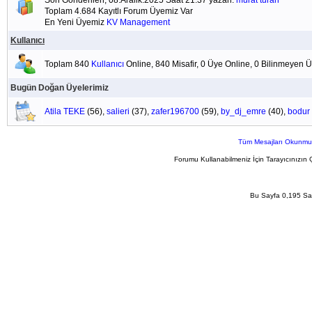
Son Gönderilen; 08.Aralik.2025 Saat 21:37 yazan:
murat turan
Toplam 4.684 Kayıtlı Forum Üyemiz Var
En Yeni Üyemiz
KV Management
Kullanıcı
Toplam 840
Kullanıcı
Online, 840 Misafir, 0 Üye Online, 0 Bilinmeyen 
Bugün Doğan Üyelerimiz
Atila TEKE
(56),
salieri
(37),
zafer196700
(59),
by_dj_emre
(40),
bodur
Tüm Mesajları Okunmu
Forumu Kullanabilmeniz İçin Tarayıcınızın 
Bu Sayfa 0,195 San