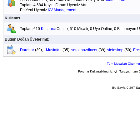
Son Gönderilen; 08.Aralik.2025 Saat 21:37 yazan:
murat turan
Toplam 4.684 Kayıtlı Forum Üyemiz Var
En Yeni Üyemiz
KV Management
Kullanıcı
Toplam 610
Kullanıcı
Online, 610 Misafir, 0 Üye Online, 0 Bilinmeyen 
Bugün Doğan Üyelerimiz
Dorebar
(39),
_Mustafa_
(35),
sercanozdincer
(39),
steteskop
(50),
Erc
Tüm Mesajları Okunmu
Forumu Kullanabilmeniz İçin Tarayıcınızın 
Bu Sayfa 0,297 San