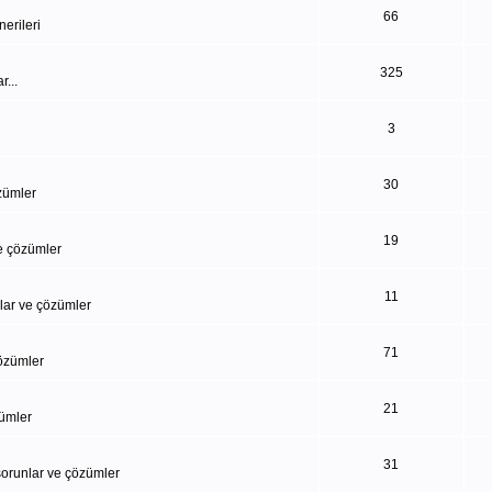
66
erileri
325
...
3
30
özümler
19
ve çözümler
11
nlar ve çözümler
71
çözümler
21
zümler
31
 sorunlar ve çözümler