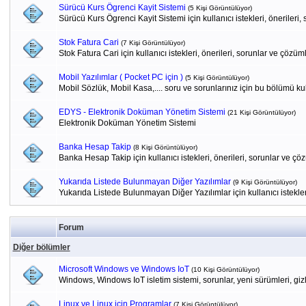
Sürücü Kurs Ögrenci Kayit Sistemi
(5 Kişi Görüntülüyor)
Sürücü Kurs Ögrenci Kayit Sistemi için kullanıcı istekleri, önerileri
Stok Fatura Cari
(7 Kişi Görüntülüyor)
Stok Fatura Cari için kullanıcı istekleri, önerileri, sorunlar ve çözüm
Mobil Yazılımlar ( Pocket PC için )
(5 Kişi Görüntülüyor)
Mobil Sözlük, Mobil Kasa,.... soru ve sorunlarınız için bu bölümü kul
EDYS - Elektronik Doküman Yönetim Sistemi
(21 Kişi Görüntülüyor)
Elektronik Doküman Yönetim Sistemi
Banka Hesap Takip
(8 Kişi Görüntülüyor)
Banka Hesap Takip için kullanıcı istekleri, önerileri, sorunlar ve çö
Yukarıda Listede Bulunmayan Diğer Yazılımlar
(9 Kişi Görüntülüyor)
Yukarıda Listede Bulunmayan Diğer Yazılımlar için kullanıcı istekler
Forum
Diğer bölümler
Microsoft Windows ve Windows IoT
(10 Kişi Görüntülüyor)
Windows, Windows IoT isletim sistemi, sorunlar, yeni sürümleri, gizli 
Linux ve Linux için Programlar
(7 Kişi Görüntülüyor)