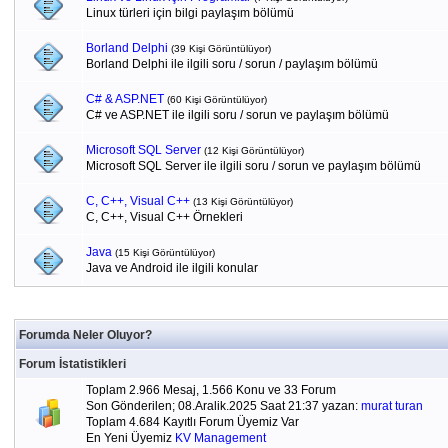
Linux türleri için bilgi paylaşım bölümü
Borland Delphi
(39 Kişi Görüntülüyor)
Borland Delphi ile ilgili soru / sorun / paylaşım bölümü
C# & ASP.NET
(60 Kişi Görüntülüyor)
C# ve ASP.NET ile ilgili soru / sorun ve paylaşım bölümü
Microsoft SQL Server
(12 Kişi Görüntülüyor)
Microsoft SQL Server ile ilgili soru / sorun ve paylaşım bölümü
C, C++, Visual C++
(13 Kişi Görüntülüyor)
C, C++, Visual C++ Örnekleri
Java
(15 Kişi Görüntülüyor)
Java ve Android ile ilgili konular
Forumda Neler Oluyor?
Forum İstatistikleri
Toplam 2.966 Mesaj, 1.566 Konu ve 33 Forum
Son Gönderilen; 08.Aralik.2025 Saat 21:37 yazan:
murat turan
Toplam 4.684 Kayıtlı Forum Üyemiz Var
En Yeni Üyemiz
KV Management