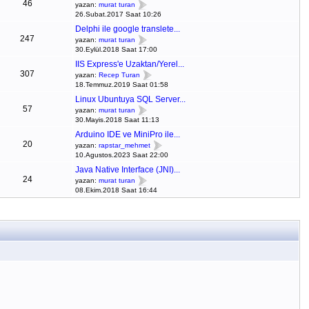
46
yazan:
murat turan
26.Subat.2017 Saat 10:26
Delphi ile google translete...
247
yazan:
murat turan
30.Eylül.2018 Saat 17:00
IIS Express'e Uzaktan/Yerel...
307
yazan:
Recep Turan
18.Temmuz.2019 Saat 01:58
Linux Ubuntuya SQL Server...
57
yazan:
murat turan
30.Mayis.2018 Saat 11:13
Arduino IDE ve MiniPro ile...
20
yazan:
rapstar_mehmet
10.Agustos.2023 Saat 22:00
Java Native Interface (JNI)...
24
yazan:
murat turan
08.Ekim.2018 Saat 16:44