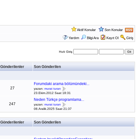
Aktif Konular
Son Konular
Yardım
Bilgi Ara
Kayıt Ol
Giriş
Hızlı Giriş
Gönderilenler
Son Gönderilen
Forumdaki arama bölümündeki...
27
yazan:
murat turan
23.Ekim.2012 Saat 18:31
Neden Türkçe programlama...
247
yazan:
murat turan
08.Aralik.2025 Saat 21:37
Gönderilenler
Son Gönderilen