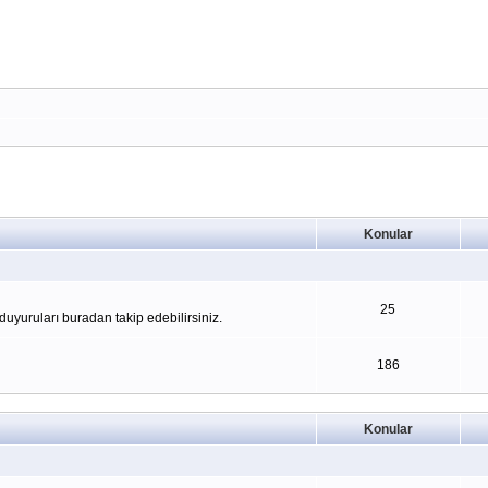
Konular
25
yuruları buradan takip edebilirsiniz.
186
Konular