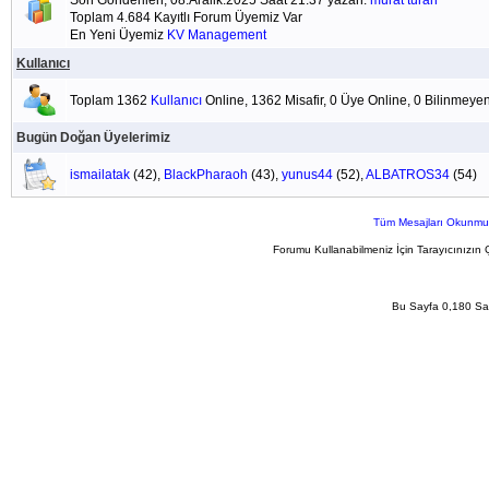
Son Gönderilen; 08.Aralik.2025 Saat 21:37 yazan:
murat turan
Toplam 4.684 Kayıtlı Forum Üyemiz Var
En Yeni Üyemiz
KV Management
Kullanıcı
Toplam 1362
Kullanıcı
Online, 1362 Misafir, 0 Üye Online, 0 Bilinmeye
Bugün Doğan Üyelerimiz
ismailatak
(42),
BlackPharaoh
(43),
yunus44
(52),
ALBATROS34
(54)
Tüm Mesajları Okunmu
Forumu Kullanabilmeniz İçin Tarayıcınızın 
Bu Sayfa 0,180 San