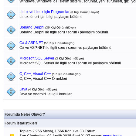
Windows, Windows IoT isletim sistemi, sorunlar, yeni sürümleri, gizli yönl
Linux ve Linux için Programlar
(3 Kişi Görüntülüyor)
Linux türleri için bilgi paylaşım bölümü
Borland Delphi
(36 Kişi Görüntülüyor)
Borland Delphi ile ilgili soru / sorun / paylaşım bölümü
C# & ASP.NET
(56 Kişi Görüntülüyor)
C# ve ASP.NET ile ilgili soru / sorun ve paylaşım bölümü
Microsoft SQL Server
(3 Kişi Görüntülüyor)
Microsoft SQL Server ile ilgili soru / sorun ve paylaşım bölümü
C, C++, Visual C++
(5 Kişi Görüntülüyor)
C, C++, Visual C++ Örnekleri
Java
(4 Kişi Görüntülüyor)
Java ve Android ile ilgili konular
Forumda Neler Oluyor?
Forum İstatistikleri
Toplam 2.966 Mesaj, 1.566 Konu ve 33 Forum