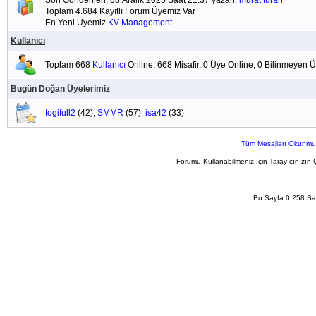
Son Gönderilen; 08.Aralik.2025 Saat 21:37 yazan:
murat turan
Toplam 4.684 Kayıtlı Forum Üyemiz Var
En Yeni Üyemiz
KV Management
Kullanıcı
Toplam 668
Kullanıcı
Online, 668 Misafir, 0 Üye Online, 0 Bilinmeyen 
Bugün Doğan Üyelerimiz
togifull2
(42),
SMMR
(57),
isa42
(33)
Tüm Mesajları Okunmu
Forumu Kullanabilmeniz İçin Tarayıcınızın 
Bu Sayfa 0,258 San