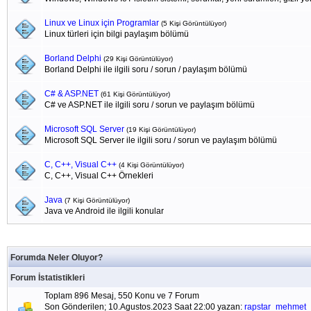
Linux ve Linux için Programlar
(5 Kişi Görüntülüyor)
Linux türleri için bilgi paylaşım bölümü
Borland Delphi
(29 Kişi Görüntülüyor)
Borland Delphi ile ilgili soru / sorun / paylaşım bölümü
C# & ASP.NET
(61 Kişi Görüntülüyor)
C# ve ASP.NET ile ilgili soru / sorun ve paylaşım bölümü
Microsoft SQL Server
(19 Kişi Görüntülüyor)
Microsoft SQL Server ile ilgili soru / sorun ve paylaşım bölümü
C, C++, Visual C++
(4 Kişi Görüntülüyor)
C, C++, Visual C++ Örnekleri
Java
(7 Kişi Görüntülüyor)
Java ve Android ile ilgili konular
Forumda Neler Oluyor?
Forum İstatistikleri
Toplam 896 Mesaj, 550 Konu ve 7 Forum
Son Gönderilen; 10.Agustos.2023 Saat 22:00 yazan:
rapstar_mehmet