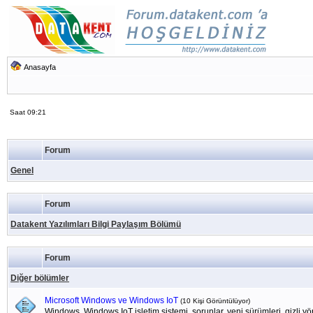
Anasayfa
Saat 09:21
Forum
Genel
Forum
Datakent Yazılımları Bilgi Paylaşım Bölümü
Forum
Diğer bölümler
Microsoft Windows ve Windows IoT
(10 Kişi Görüntülüyor)
Windows, Windows IoT isletim sistemi, sorunlar, yeni sürümleri, gizli yönl