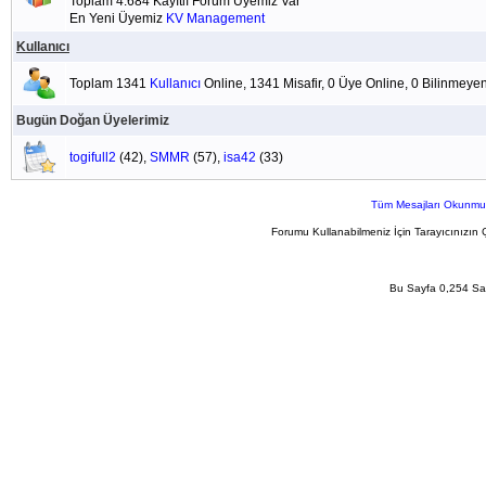
Toplam 4.684 Kayıtlı Forum Üyemiz Var
En Yeni Üyemiz
KV Management
Kullanıcı
Toplam 1341
Kullanıcı
Online, 1341 Misafir, 0 Üye Online, 0 Bilinmeye
Bugün Doğan Üyelerimiz
togifull2
(42),
SMMR
(57),
isa42
(33)
Tüm Mesajları Okunmu
Forumu Kullanabilmeniz İçin Tarayıcınızın 
Bu Sayfa 0,254 San